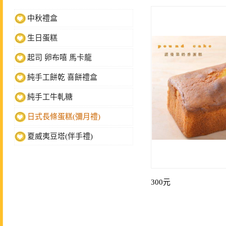
中秋禮盒
生日蛋糕
起司 卵布嘻 馬卡龍
純手工餅乾 喜餅禮盒
純手工牛軋糖
日式長條蛋糕(彌月禮)
夏威夷豆塔(伴手禮)
300元