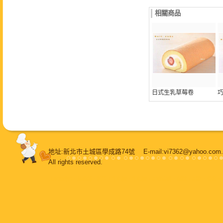
相關商品
日式生乳草莓卷
地址:新北市土城區學成路74號 E-mail:vi7362@yahoo.
All rights reserved.
108堂烘焙
，
鳳梨酥
，
純手工牛軋糖
，
牛軋糖
，
甜蜜喜餅
，
蛋糕
，
甜點
，
餐盒
，