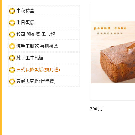
中秋禮盒
生日蛋糕
起司 卵布嘻 馬卡龍
純手工餅乾 喜餅禮盒
純手工牛軋糖
日式長條蛋糕(彌月禮)
夏威夷豆塔(伴手禮)
300元