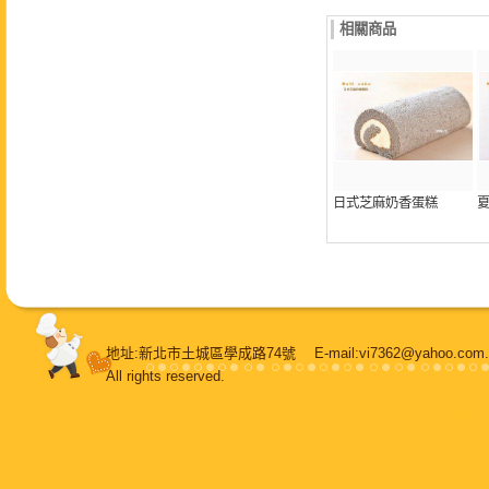
相關商品
日式芝麻奶香蛋糕
地址:新北市土城區學成路74號 E-mail:vi7362@yahoo.
All rights reserved.
108堂烘焙
，
鳳梨酥
，
純手工牛軋糖
，
牛軋糖
，
甜蜜喜餅
，
蛋糕
，
甜點
，
餐盒
，