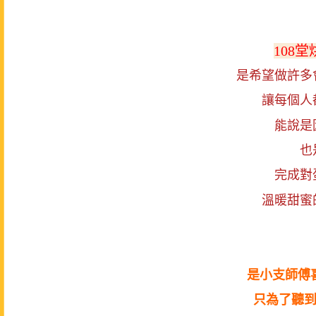
108
是希望做許多
讓每個人
能說是
也
完成對
溫暖甜蜜
是小支師傅
只為了聽到