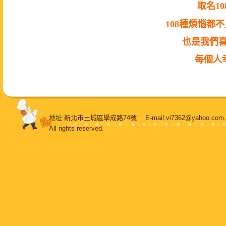
取名1
108種煩惱都
也是我們喜
每個人
地址:新北市土城區學成路74號 E-mail:vi7362@yahoo.
All rights reserved.
108堂烘焙
，
鳳梨酥
，
純手工牛軋糖
，
牛軋糖
，
甜蜜喜餅
，
蛋糕
，
甜點
，
餐盒
，