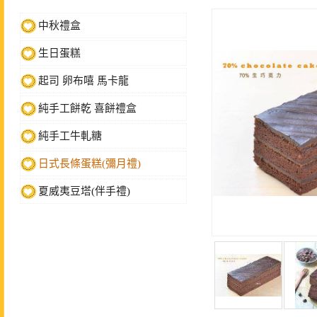
中秋禮盒
生日蛋糕
起司 卵布嘻 馬卡龍
純手工餅乾 喜餅禮盒
純手工牛軋糖
日式長條蛋糕(彌月禮)
夏威夷豆塔(伴手禮)