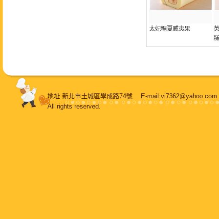
太妃糖夏威夷果
英
糕
地址:新北市土城區學成路74號 E-mail:vi7362@yahoo.
All rights reserved.
108堂烘焙
，
鳳梨酥
，
純手工牛軋糖
，
牛軋糖
，
甜蜜喜餅
，
蛋糕
，
甜點
，
餐盒
，