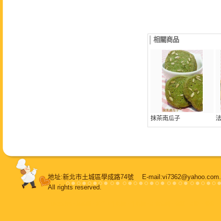
相關商品
抹茶南瓜子
地址:新北市土城區學成路74號 E-mail:vi7362@yahoo.
All rights reserved.
108堂烘焙
，
鳳梨酥
，
純手工牛軋糖
，
牛軋糖
，
甜蜜喜餅
，
蛋糕
，
甜點
，
餐盒
，