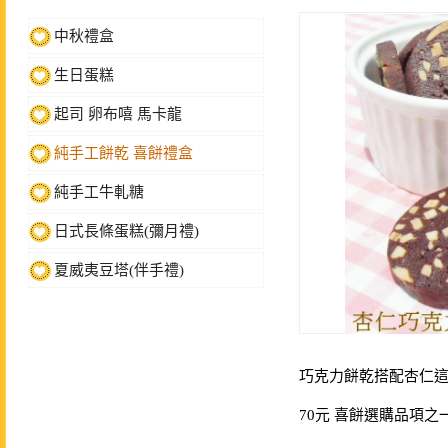
中秋禮盒
生日蛋糕
起司 卵布嘻 馬卡龍
純手工餅乾 喜餅禮盒
純手工牛軋糖
日式長條蛋糕(彌月禮)
夏威夷豆塔(伴手禮)
巧克力餅乾搭配杏仁
70元 喜餅選購品項之