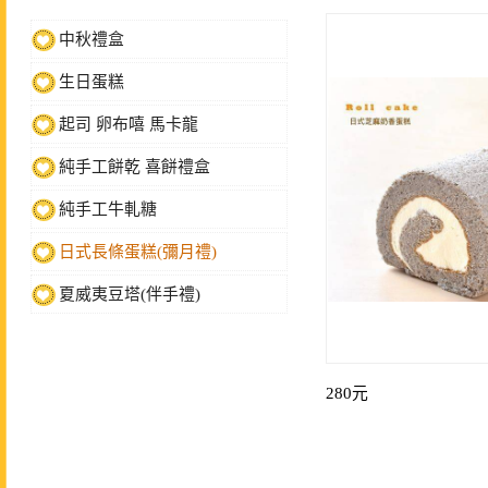
中秋禮盒
生日蛋糕
起司 卵布嘻 馬卡龍
純手工餅乾 喜餅禮盒
純手工牛軋糖
日式長條蛋糕(彌月禮)
夏威夷豆塔(伴手禮)
280元