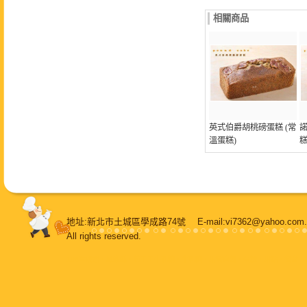
相關商品
英式伯爵胡桃磅蛋糕 (常
溫蛋糕)
糕
地址:新北市土城區學成路74號 E-mail:vi7362@yahoo.
All rights reserved.
108堂烘焙
，
鳳梨酥
，
純手工牛軋糖
，
牛軋糖
，
甜蜜喜餅
，
蛋糕
，
甜點
，
餐盒
，